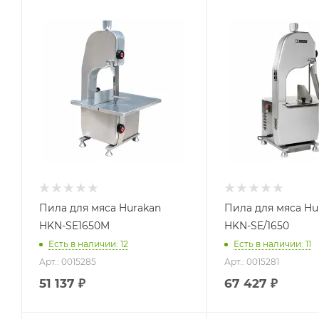
Пила для мяса Hurakan
Пила для мяса Hu
HKN-SE1650M
HKN-SE/1650
Есть в наличии: 12
Есть в наличии: 11
Арт.: 0015285
Арт.: 0015281
51 137
₽
67 427
₽