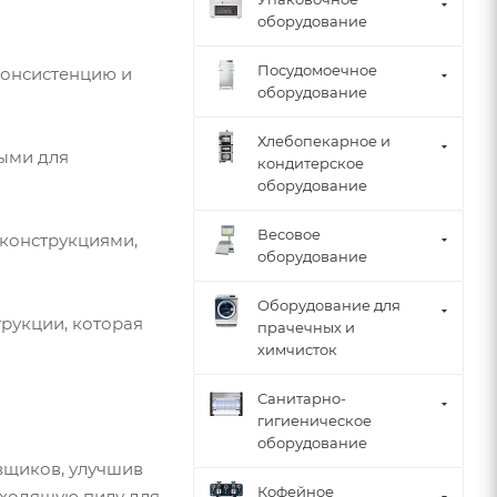
оборудование
Посудомоечное
консистенцию и
оборудование
Хлебопекарное и
ными для
кондитерское
оборудование
Весовое
 конструкциями,
оборудование
Оборудование для
трукции, которая
прачечных и
химчисток
Санитарно-
гигиеническое
оборудование
вщиков, улучшив
Кофейное
дходящую пилу для