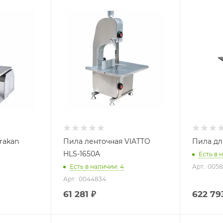
rakan
Пила ленточная VIATTO
Пила дл
HLS-1650A
Есть в 
Есть в наличии: 4
Арт.: 005
Арт.: 0044834
61 281
₽
622 79