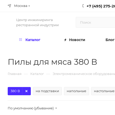
+7 (495) 275-2
Москва
Центр инжиниринга
ресторанной индустрии
Каталог
Новости
Блог
Пилы для мяса 380 В
—
—
Главная
Каталог
Электромеханическое оборудован
380 В
на подставки
напольные
настольные
По умолчанию (убывание)