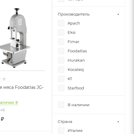
Санкт-Петербург
Производитель
Симферополь
Apach
Челябинск
Eksi
Fimar
Foodatlas
Hurakan
Kocateq
KT
 мяса Foodatlas JG-
Starfood
Viatto
наличии: 8
В наличии
846
₽
Страна
Италия