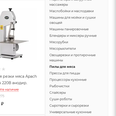
массажеры
Маслобойки и маслодавки
Машины для мойки и сушки
овощей
Машины панировочные
Блендеры и миксеры ручные
Мясорубки
Мясорыхлители
Овощерезки и протирочные
машины
Пилы для мяса
Прессы для пиццы
я резки мяса Apach
Процессоры кухонные
 220В анодир.
Рыбочистки
йте наличие
Слайсеры
275
Суши-роботы
₽
Сыротерки и сырорезки
Универсальные кухонные