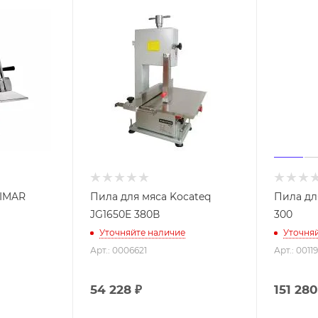
FIMAR
Пила для мяса Kocateq
Пила для
JG1650E 380В
300
Уточняйте наличие
Уточня
Арт.: 0006621
Арт.: 0011
54 228
₽
151 28