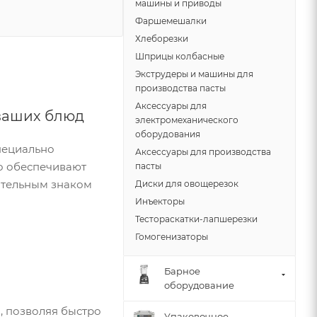
машины и приводы
Фаршемешалки
Хлеборезки
Шприцы колбасные
Экструдеры и машины для
производства пасты
Аксессуары для
 ваших блюд
электромеханического
оборудования
пециально
Аксессуары для производства
ко обеспечивают
пасты
чительным знаком
Диски для овощерезок
Инъекторы
Тестораскатки-лапшерезки
Гомогенизаторы
Барное
оборудование
, позволяя быстро
Упаковочное