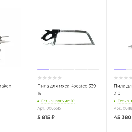
rakan
Пила для мяса Kocateq 339-
Пила для
19
210
Есть в наличии: 10
Есть в 
Арт.: 0006615
Арт.: 0011
5 815
₽
45 380