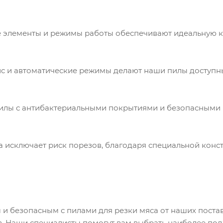
е элементы и режимы работы обеспечивают идеальную 
йс и автоматические режимы делают наши пилы доступ
 пилы с антибактериальными покрытиями и безопасными
а исключает риск порезов, благодаря специальной конс
 и безопасным с пилами для резки мяса от наших поста
в. Наши специалисты помогут вам выбрать наиболее по