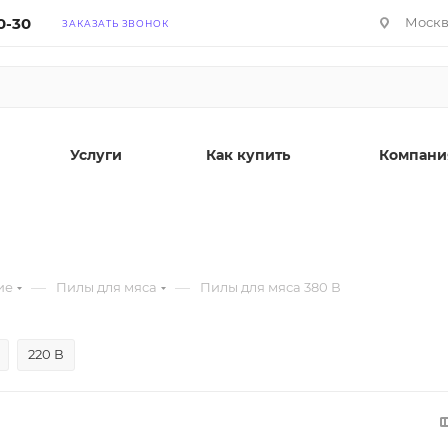
0-30
Москва
ЗАКАЗАТЬ ЗВОНОК
Услуги
Как купить
Компани
—
—
ие
Пилы для мяса
Пилы для мяса 380 В
220 В