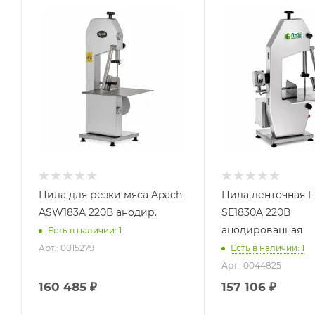
Пила для резки мяса Apach
Пила ленточная 
ASW183A 220В анодир.
SE1830A 220В
анодированная
Есть в наличии: 1
Арт.: 0015279
Есть в наличии: 1
Арт.: 0044825
160 485
₽
157 106
₽