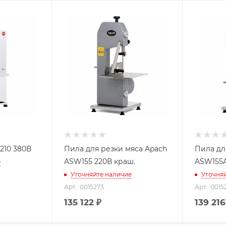
210 380В
Пила для резки мяса Apach
Пила дл
ASW155 220В краш.
ASW155A
е
Уточняйте наличие
Уточня
Арт.: 0015273
Арт.: 0015
135 122
₽
139 216