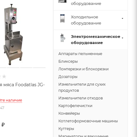
оборудование
Холодильное
оборудование
Электромеханическое
оборудование
Аппараты пельменные
Бликсеры
Ломтерезки и блокорезки
Дозаторы
 мяса Foodatlas JG-
Измельчители для сухих
продуктов
Измельчители отходов
йте наличие
Картофелечистки
947
Конвейеры
Котлетоформовочные машины
0
₽
Куттеры
Маринаторы и вакуумные