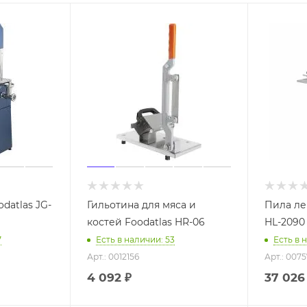
datlas JG-
Гильотина для мяса и
Пила ле
костей Foodatlas HR-06
HL-2090
7
Есть в наличии: 53
Есть в 
Арт.: 0012156
Арт.: 007
4 092
₽
37 026