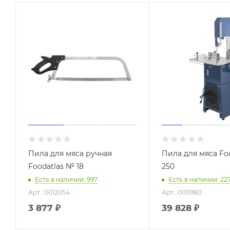
Пила для мяса ручная
Пила для мяса Foo
Foodatlas № 18
250
Есть в наличии: 997
Есть в наличии: 22
Арт.: 0012054
Арт.: 0011980
3 877
₽
39 828
₽