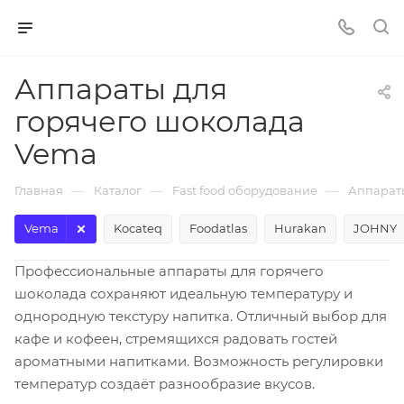
Аппараты для
горячего шоколада
Vema
—
—
—
Главная
Каталог
Fast food оборудование
Аппараты
Vema
Kocateq
Foodatlas
Hurakan
JOHNY
Профессиональные аппараты для горячего
шоколада сохраняют идеальную температуру и
однородную текстуру напитка. Отличный выбор для
кафе и кофеен, стремящихся радовать гостей
ароматными напитками. Возможность регулировки
температур создаёт разнообразие вкусов.