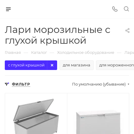
Лари морозильные с
глухой крышкой
—
—
—
Главная
Каталог
Холодильное оборудование
Лар
с глухой крышкой
для магазина
для мороженног
По умолчанию (убывание)
ФИЛЬТР