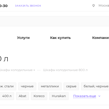
0-30
Москва
ЗАКАЗАТЬ ЗВОНОК
Услуги
Как купить
Компани
 л
—
кафы холодильные
Шкафы холодильные 800 л
ж. стали
черные
металлики
серые
белый, черные
400 л
Abat
Koreco
Hurakan
Показать еще