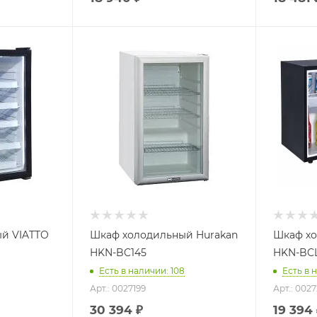
й VIATTO
Шкаф холодильный Hurakan
Шкаф хо
HKN-BC145
HKN-BC
Есть в наличии: 108
Есть в 
Арт.: 0027199
Арт.: 002
30 394
₽
19 394