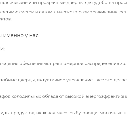
таллические или прозрачные дверцы для удобства про
тями: системы автоматического размораживания, рег
ктов.
 именно у нас
И:
аждения обеспечивают равномерное распределение хол
добные дверцы, интуитивное управление - все это дела
афов холодильных обладают высокой энергоэффективно
виды продуктов, включая мясо, рыбу, овощи, молочные 