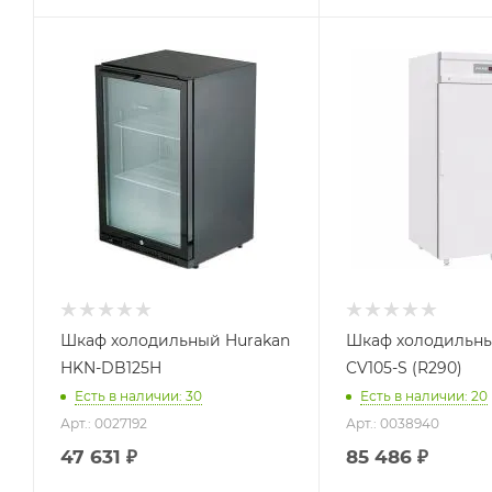
Шкаф холодильный Hurakan
Шкаф холодильны
HKN-DB125H
CV105-S (R290)
Есть в наличии: 30
Есть в наличии: 20
Арт.: 0027192
Арт.: 0038940
47 631
₽
85 486
₽