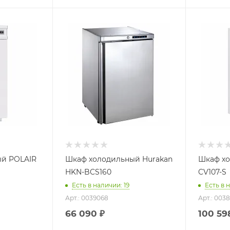
й POLAIR
Шкаф холодильный Hurakan
Шкаф х
HKN-BCS160
CV107-S
Есть в наличии: 19
Есть в 
Арт.: 0039068
Арт.: 003
66 090
₽
100 59