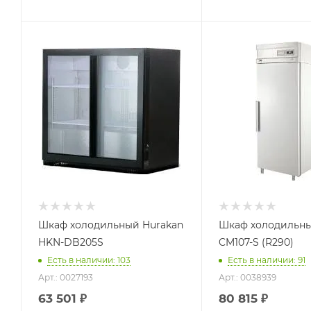
Шкаф холодильный Hurakan
Шкаф холодильны
HKN-DB205S
CM107-S (R290)
Есть в наличии: 103
Есть в наличии: 91
Арт.: 0027193
Арт.: 0038939
63 501
₽
80 815
₽