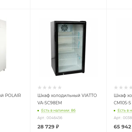
й POLAIR
Шкаф холодильный VIATTO
Шкаф х
VA-SC98EM
CM105-S
Есть в наличии: 86
Есть в 
Арт.: 0046456
Арт.: 003
28 729
₽
65 942