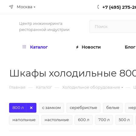
+7 (495) 275-2
Москва
Центр инжиниринга
ресторанной индустрии
Каталог
Новости
Блог
Шкафы холодильные 800
—
—
—
Главная
Каталог
Холодильное оборудование
Ш
800 л
с замком
серебристые
белые
нер
напольные
настольные
600 л
700 л
500 л