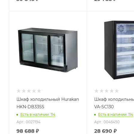
Шкаф холодильный Hurakan
Шкаф холодильны
HKN-DB335S
VA-SC130
Есть в наличии: 114
Есть в наличии: 114
Арт.: 0027194
Арт.: 0046450
98 688
₽
28 690
₽