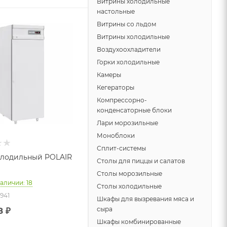
Витрины холодильные
настольные
Витрины со льдом
Витрины холодильные
Воздухоохладители
Горки холодильные
Камеры
Кегераторы
Компрессорно-
конденсаторные блоки
Лари морозильные
Моноблоки
Сплит-системы
олодильный POLAIR
Столы для пиццы и салатов
Столы морозильные
наличии: 18
Столы холодильные
8941
Шкафы для вызревания мяса и
сыра
8
₽
Шкафы комбинированные