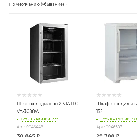
По умолчанию (убывание)
Шкаф холодильный VIATTO
Шкаф холодильн
VA-JC88W
152
Есть в наличии: 227
Есть в наличии: 190
Арт.: 0046448
Арт.: 0046587
30 845
₽
29 788
₽