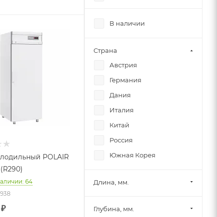
Liebherr
В наличии
Polair
Tatra
Страна
Tefcold
Австрия
Viatto
Германия
Аркто
Дания
Бирюса
Италия
Марихолодмаш
Китай
ПРЕМЬЕР
Россия
Южная Корея
олодильный POLAIR
 (R290)
наличии: 64
Длина, мм.
8938
₽
Глубина, мм.