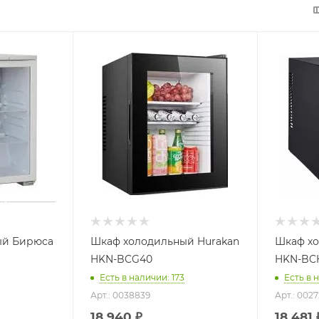
ый Бирюса
Шкаф холодильный Hurakan
Шкаф хо
HKN-BCG40
HKN-BC
Есть в наличии: 173
Есть в 
Арт.: 0038839
Арт.: 002
18 940
₽
18 481