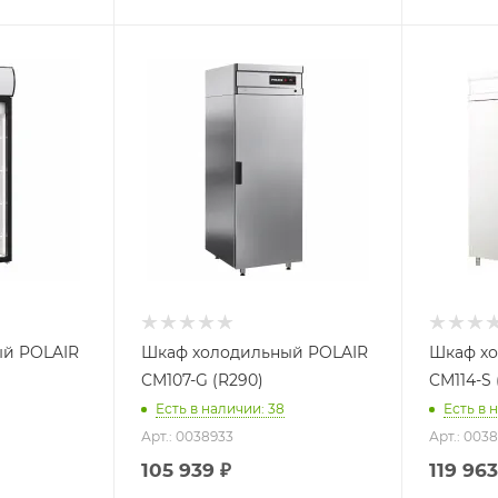
й POLAIR
Шкаф холодильный POLAIR
Шкаф х
CM107-G (R290)
CM114-S 
Есть в наличии: 38
Есть в 
Арт.: 0038933
Арт.: 003
105 939
₽
119 96