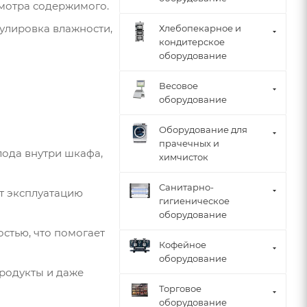
смотра содержимого.
улировка влажности,
Хлебопекарное и
кондитерское
оборудование
Весовое
оборудование
Оборудование для
прачечных и
ода внутри шкафа,
химчисток
Санитарно-
ет эксплуатацию
гигиеническое
оборудование
стью, что помогает
Кофейное
оборудование
продукты и даже
Торговое
оборудование