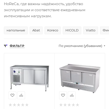
HoReCa, где важны надёжность, удобство
эксплуатации и соответствие ежедневным
интенсивным нагрузкам.
напольные
Abat
Koreco
HICOLD
Viatto
Фин
По умолчанию (убывание)
ФИЛЬТР