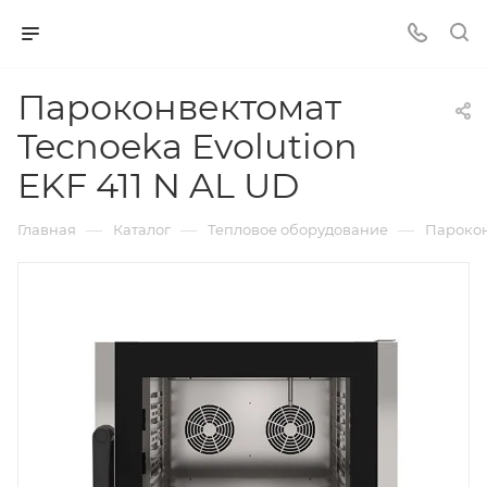
Пароконвектомат
Tecnoeka Evolution
EKF 411 N AL UD
—
—
—
Главная
Каталог
Тепловое оборудование
Пароко