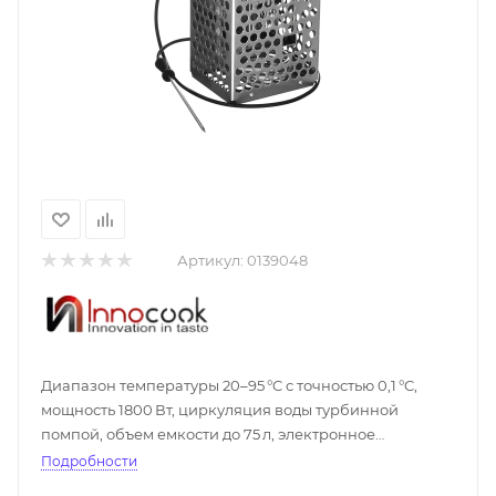
Артикул:
0139048
Диапазон температуры 20–95 °C с точностью 0,1 °C,
мощность 1800 Вт, циркуляция воды турбинной
помпой, объем емкости до 75 л, электронное
управление с цифровым дисплеем, три
Подробности
программируемые кнопки, автостарт, защита от