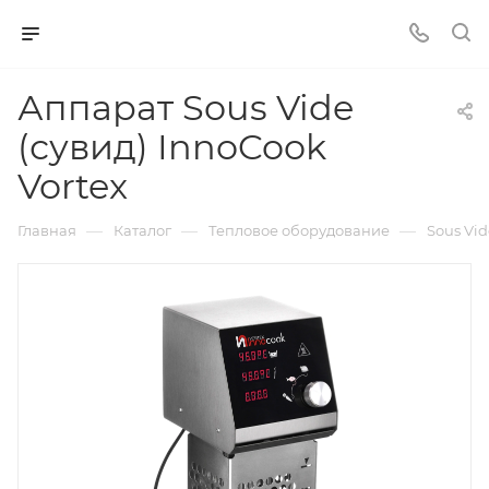
Аппарат Sous Vide
(сувид) InnoCook
Vortex
—
—
—
Главная
Каталог
Тепловое оборудование
Sous Vid