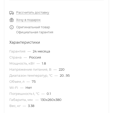
перегрева, корпус из нержавеющей стали.
Рассчитать доставку
Хочу в подарок
Оригинальный товар
Официальная гарантия
Характеристики
Гарантия
—
24 месяца
Страна
—
Россия
Мощность, кВт
—
1.8
Напряжение питания, В
—
220
Диапазон температур, °С
—
20…95
Объем, л
—
75
Wi-Fi
—
Нет
Погрешность t, °С
—
0.1
Габариты, мм.
—
130х260х380
Вес, кг
—
3.38