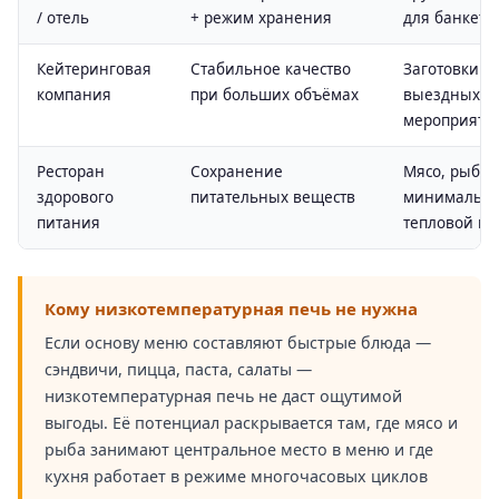
/ отель
+ режим хранения
для банкето
Кейтеринговая
Стабильное качество
Заготовки д
компания
при больших объёмах
выездных
мероприяти
Ресторан
Сохранение
Мясо, рыба,
здорового
питательных веществ
минимальн
питания
тепловой на
Кому низкотемпературная печь не нужна
Если основу меню составляют быстрые блюда —
сэндвичи, пицца, паста, салаты —
низкотемпературная печь не даст ощутимой
выгоды. Её потенциал раскрывается там, где мясо и
рыба занимают центральное место в меню и где
кухня работает в режиме многочасовых циклов