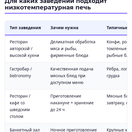
Для каких заведений подходит
низкотемпературная печь
Тип заведения
Зачем нужна
Типичные з
Ресторан
Деликатная обработка
Конфи, рост
авторской /
мяса и рыбы,
томлёные от
высокой кухни
фирменные блюда
рыбные блю
Гастробар /
Качественная подача
Рёбра, лопат
bistronomy
мясных блюд при
грудка
доступном меню
Ресторан /
Приготовление
Мясные блю
кафе со
накануне + хранение
завтраку, об
шведским
до 24 ч
столом
Банкетный зал
Ночное приготовление
Крупные кус