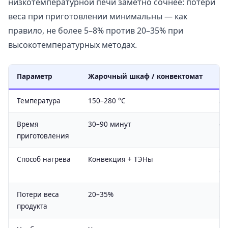
низкотемпературной печи заметно сочнее: потери
веса при приготовлении минимальны — как
правило, не более 5–8% против 20–35% при
высокотемпературных методах.
Параметр
Жарочный шкаф / конвектомат
Ни
Температура
150–280 °C
30
Время
30–90 минут
4–
приготовления
Способ нагрева
Конвекция + ТЭНы
Ок
ст
Потери веса
20–35%
5–
продукта