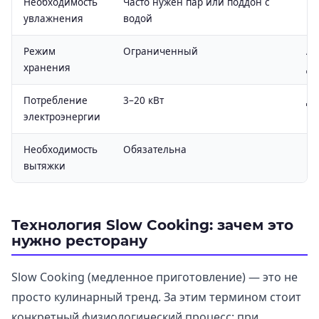
Необходимость
Часто нужен пар или поддон с
Не
увлажнения
водой
Режим
Ограниченный
Ав
хранения
до
Потребление
3–20 кВт
До
электроэнергии
Необходимость
Обязательна
Не
вытяжки
ка
Технология Slow Cooking: зачем это
нужно ресторану
Slow Cooking (медленное приготовление) — это не
просто кулинарный тренд. За этим термином стоит
конкретный физиологический процесс: при