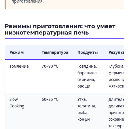
приготовления.
Режимы приготовления: что умеет
низкотемпературная печь
Режим
Температура
Продукты
Результат
Томление
70–90 °C
Говядина,
Глубокая
баранина,
фермента
свинина,
исключит
овощи
мягкость 
Slow
60–85 °C
Утка,
Длительн
Cooking
телятина,
деликатн
рыба,
приготовл
конфи
сохранен
текстуры