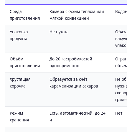
Среда
Камера с сухим теплом или
Водяная
приготовления
мягкой конвекцией
Упаковка
Не нужна
Обязате
продукта
вакуумн
упаковк
Объём
До 20 гастроёмкостей
Ограни
приготовления
одновременно
объёмо
Хрустящая
Образуется за счёт
Не обра
корочка
карамелизации сахаров
нужна д
сковоро
гриле
Режим
Есть, автоматический, до 24
Нет
хранения
ч