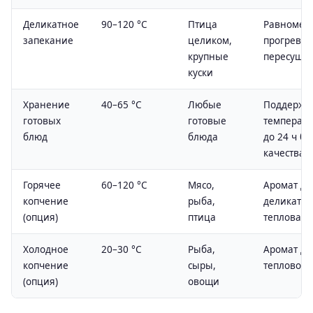
Деликатное
90–120 °C
Птица
Равномер
запекание
целиком,
прогрев, 
крупные
пересуши
куски
Хранение
40–65 °C
Любые
Поддержа
готовых
готовые
температу
блюд
блюда
до 24 ч бе
качества
Горячее
60–120 °C
Мясо,
Аромат ды
копчение
рыба,
деликатн
(опция)
птица
тепловая 
Холодное
20–30 °C
Рыба,
Аромат ды
копчение
сыры,
тепловой 
(опция)
овощи