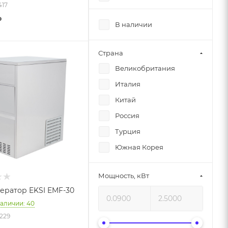
417
Hurakan
₽
В наличии
Koreco
Scotsman
Страна
Tatra
Великобритания
Viatto
Италия
Китай
Россия
Турция
Южная Корея
Мощность, кВт
ератор EKSI EMF-30
наличии: 40
9229