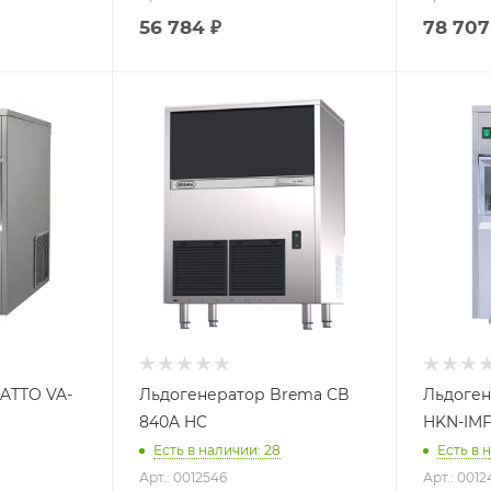
56 784
₽
78 707
ATTO VA-
Льдогенератор Brema CB
Льдоген
840A HC
HKN-IM
Есть в наличии: 28
Есть в 
Арт.: 0012546
Арт.: 001