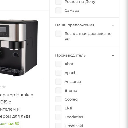
Ростов-на-Дону
Самара
Санкт-Петербург
Наши предложения
Симферополь
Бесплатная доставка по
Челябинск
РФ
Производитель
Abat
Apach
Aristarco
Brema
ератор Hurakan
Cooleq
D15 с
Eksi
ителем и
ером для льда
Foodatlas
наличии: 90
Hoshizaki