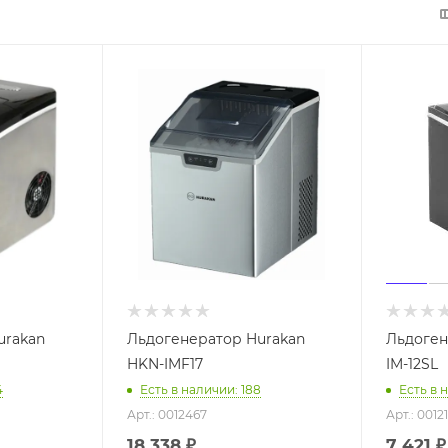
urakan
Льдогенератор Hurakan
Льдоген
HKN-IMF17
IM-12SL
4
Есть в наличии: 188
Есть в 
Арт.: 0012467
Арт.: 0012
18 338
₽
7 421
₽