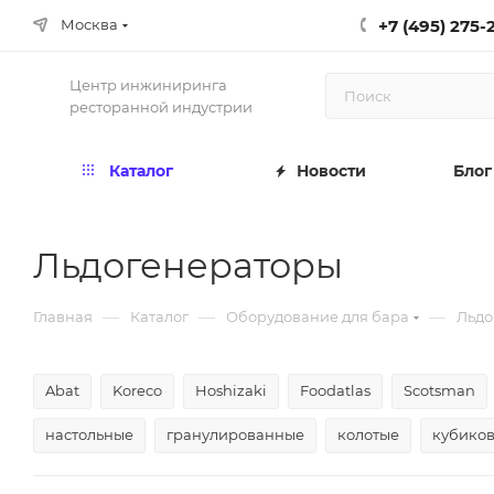
+7 (495) 275-
Москва
Центр инжиниринга
ресторанной индустрии
Каталог
Новости
Блог
Льдогенераторы
—
—
—
Главная
Каталог
Оборудование для бара
Льдо
Abat
Koreco
Hoshizaki
Foodatlas
Scotsman
настольные
гранулированные
колотые
кубико