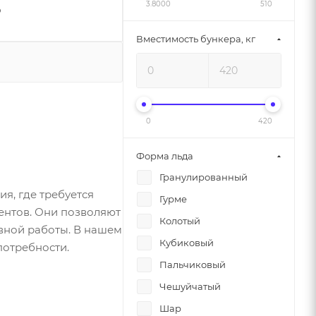
3.8000
510
₽
Вместимость бункера, кг
0
420
Форма льда
Гранулированный
я, где требуется
Гурме
ентов. Они позволяют
Колотый
вной работы. В нашем
Кубиковый
потребности.
Пальчиковый
Чешуйчатый
Шар