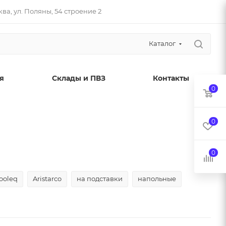
ва, ул. Поляны, 54 строение 2
Каталог
я
Склады и ПВЗ
Контакты
0
0
0
ooleq
Aristarco
на подставки
напольные