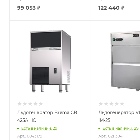
99 053
₽
122 440
₽
Льдогенератор Brema CB
Льдогенератор VI
425A HC
IM-25
Есть в наличии: 29
Есть в наличии: 29
Арт.: 0043179
Арт.: 0211304