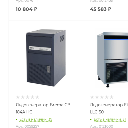
Арт.: 0076114
Арт.: 0012453
10 804
₽
45 583
₽
Льдогенератор Brema CB
Льдогенератор EK
184A HC
LLC-50
Есть в наличии: 39
Есть в наличии: 31
Арт.: 0059257
Арт.: 0153000