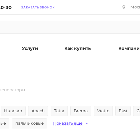
20-30
Моск
ЗАКАЗАТЬ ЗВОНОК
Услуги
Как купить
Компани
генераторы
Hurakan
Apach
Tatra
Brema
Viatto
Eksi
C
вые
пальчиковые
Показать еще