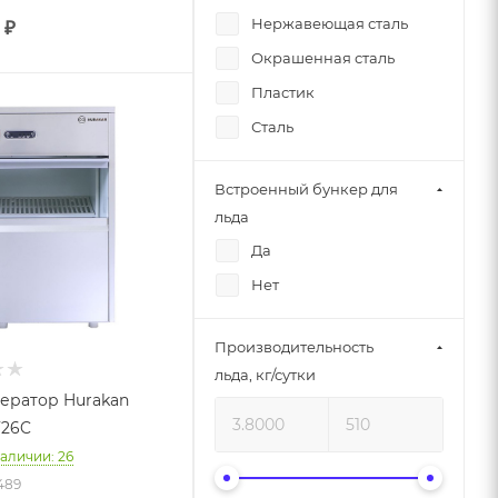
Нержавеющая сталь
₽
Окрашенная сталь
Пластик
Сталь
Встроенный бункер для
льда
Да
Нет
Производительность
льда, кг/сутки
ератор Hurakan
F26C
наличии: 26
2489