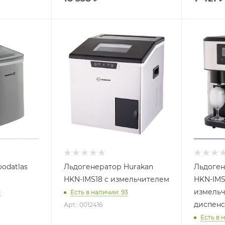
odatlas
Льдогенератор Hurakan
Льдоген
HKN-IMS18 с измельчителем
HKN-IMS
измельч
0
Есть в наличии: 93
диспенс
Арт.: 0012416
Есть в 