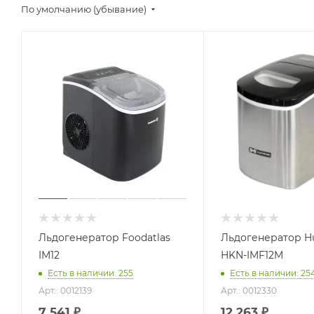
По умолчанию (убывание)
Льдогенератор Foodatlas
Льдогенератор H
IM12
HKN-IMF12M
Есть в наличии: 255
Есть в наличии: 25
Арт.: 0012139
Арт.: 0012330
7 541
₽
12 263
₽