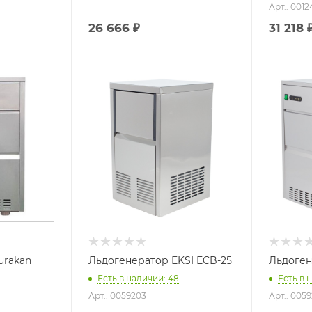
Арт.: 0012
26 666
₽
31 218
urakan
Льдогенератор EKSI ECB-25
Льдоген
Есть в наличии: 48
Есть в 
Арт.: 0059203
Арт.: 005