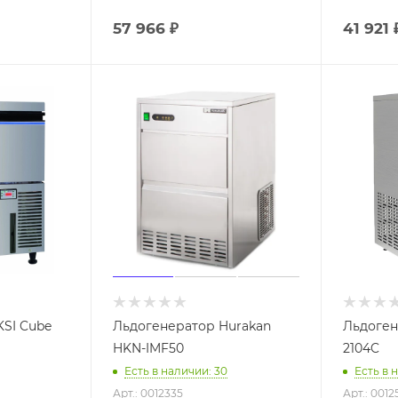
57 966
₽
41 921
SI Cube
Льдогенератор Hurakan
Льдоген
HKN-IMF50
2104C
Есть в наличии: 30
Есть в 
Арт.: 0012335
Арт.: 0012