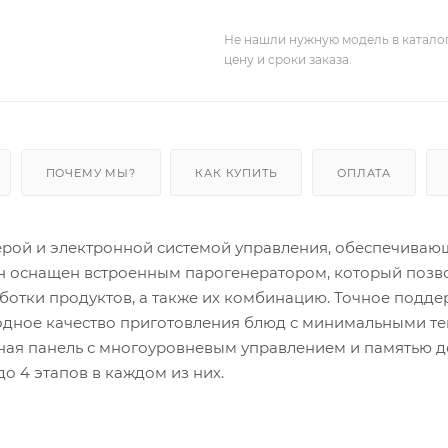
Не нашли нужную модель в катало
цену и сроки заказа.
ПОЧЕМУ МЫ?
КАК КУПИТЬ
ОПЛАТА
ерой и электронной системой управления, обеспечиваю
н оснащен встроенным парогенератором, который позв
работки продуктов, а также их комбинацию. Точное подд
сходное качество приготовления блюд с минимальными 
ная панель с многоуровневым управлением и памятью до
о 4 этапов в каждом из них.