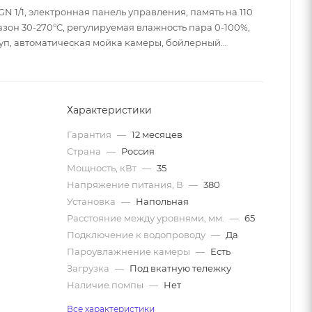
N 1/1, электронная панель управления, память на 110
зон 30-270°C, регулируемая влажность пара 0-100%,
уп, автоматическая мойка камеры, бойлерный
Характеристики
Гарантия
—
12 месяцев
Страна
—
Россия
Мощность, кВт
—
35
Напряжение питания, В
—
380
Установка
—
Напольная
Расстояние между уровнями, мм.
—
65
Подключение к водопроводу
—
Да
Пароувлажнение камеры
—
Есть
Загрузка
—
Под вкатную тележку
Наличие помпы
—
Нет
Все характеристики