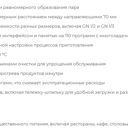
 и равномерного образования пара
вномерным расстоянием между направляющими 70 мм
емкости разных размеров, включая GN 1/2 и GN 1/3
 интерфейсом и памятью на 110 программ с многозадач
чной настройки процессов приготовления
 °C
ежимами очистки для упрощения обслуживания
прогрева продуктов изнутри
гами, что снижает эксплуатационные расходы
 включая тележку-шпильку для удобной загрузки и раз
ественного питания, включая рестораны, кафе, столовы