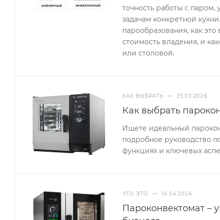
точность работы с паром,
задачам конкретной кухни
парообразования, как это
стоимость владения, и как
или столовой.
КАК ВЫБРАТЬ
—
25.03.2026
Как выбрать парокон
Ищете идеальный парокон
подробное руководство по
функциях и ключевых асп
ЧТО ЭТО
—
14.04.2024
Пароконвектомат – 