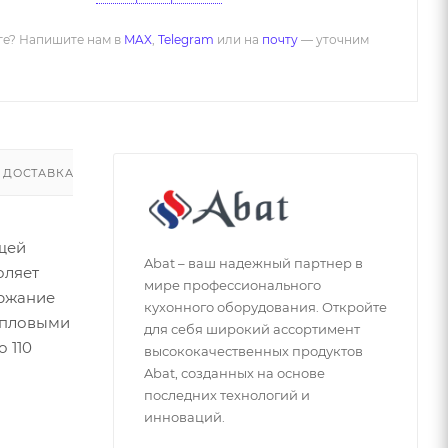
ге? Напишите нам в
MAX
,
Telegram
или на
почту
— уточним
ДОСТАВКА
ОТЗЫВЫ
щей
Abat – ваш надежный партнер в
оляет
мире профессионального
ержание
кухонного оборудования. Откройте
тепловыми
для себя широкий ассортимент
 110
высококачественных продуктов
Abat, созданных на основе
последних технологий и
инноваций.