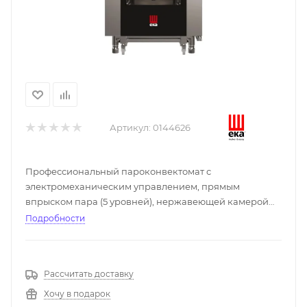
Артикул:
0144626
Профессиональный пароконвектомат с
электромеханическим управлением, прямым
впрыском пара (5 уровней), нержавеющей камерой
AISI 304, эргономичной дверцей и защитой IPX4.
Подробности
Сертифицирован по стандарту CB
Рассчитать доставку
Хочу в подарок