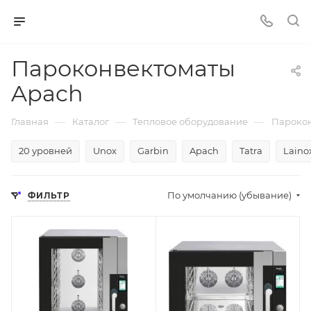
Пароконвектоматы
Apach
—
—
—
Главная
Каталог
Тепловое оборудование
Пароко
20 уровней
Unox
Garbin
Apach
Tatra
Laino
По умолчанию (убывание)
ФИЛЬТР