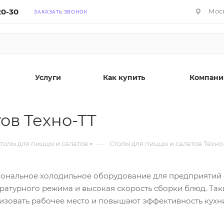
20-30
Моск
ЗАКАЗАТЬ ЗВОНОК
Услуги
Как купить
Компани
ов Техно-ТТ
—
толы для пиццы и салатов
Столы для пиццы и салатов Техно
сиональное холодильное оборудование для предприятий
ратурного режима и высокая скорость сборки блюд. Та
зовать рабочее место и повышают эффективность кухни