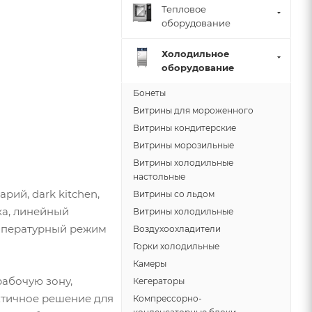
Тепловое
оборудование
Холодильное
оборудование
Бонеты
Витрины для мороженного
Витрины кондитерские
Витрины морозильные
Витрины холодильные
настольные
рий, dark kitchen,
Витрины со льдом
ха, линейный
Витрины холодильные
емпературный режим
Воздухоохладители
Горки холодильные
Камеры
абочую зону,
Кегераторы
актичное решение для
Компрессорно-