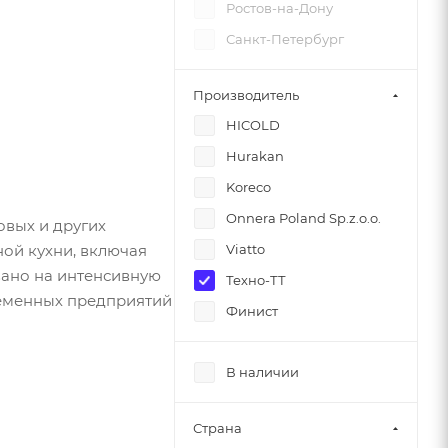
Ростов-на-Дону
Санкт-Петербург
Производитель
HICOLD
Hurakan
Koreco
Onnera Poland Sp.z.o.o.
овых и других
ой кухни, включая
Viatto
вано на интенсивную
Техно-ТТ
ременных предприятий
Финист
В наличии
Страна