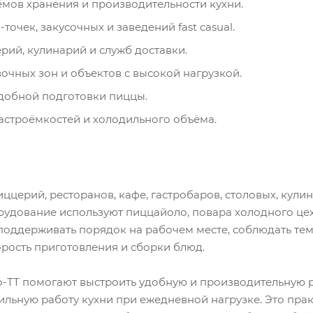
ёмов хранения и производительности кухни.
чек, закусочных и заведений fast casual.
ий, кулинарий и служб доставки.
вочных зон и объектов с высокой нагрузкой.
добной подготовки пиццы.
астроёмкостей и холодильного объёма.
ццерий, ресторанов, кафе, гастробаров, столовых, кулина
орудование используют пиццайоло, повара холодного це
 поддерживать порядок на рабочем месте, соблюдать т
рость приготовления и сборки блюд.
о-ТТ помогают выстроить удобную и производительную р
бильную работу кухни при ежедневной нагрузке. Это пр