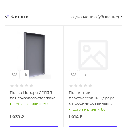
По умолчанию (убывание)
ФИЛЬТР
Полка Церера СГ-П3.5
Подпятник
для грузового стеллажа
пластмассовый Церера
к профилированным
Есть в наличии: 150
стойкам СТ-СП
Есть в наличии: 88
1 039
₽
1 014
₽