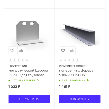
Подпятник
Комплект стяжек
металлический Церера
поперечных Церера
СГР-ПС для грузового
500мм СГР-СП5
стеллажа
Есть в наличии: 15
Есть в наличии: 12
1 022
₽
1 461
₽
В КОРЗИНУ
В КОРЗИНУ