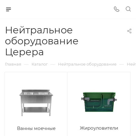
Нейтральное
оборудование
Церера
—
—
—
Главная
Каталог
Нейтральное оборудование
Ней
Жироуловители
Ванны моечные