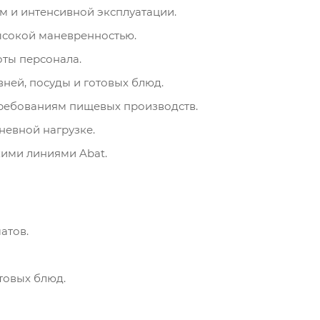
м и интенсивной эксплуатации.
ысокой маневренностью.
ты персонала.
ней, посуды и готовых блюд.
требованиям пищевых производств.
невной нагрузке.
кими линиями Abat.
атов.
товых блюд.