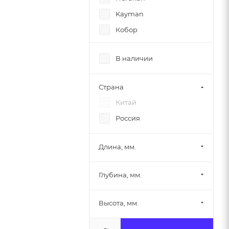
Kayman
Кобор
РУССКАЯ БРОНЯ
В наличии
Техно-ТТ
Страна
Китай
Россия
Длина, мм.
Глубина, мм.
Высота, мм.