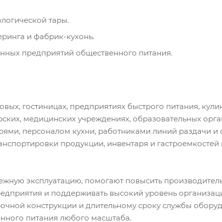
ологической тары.
еринга и фабрик-кухонь.
нных предприятий общественного питания.
ловых, гостиницах, предприятиях быстрого питания, кул
ерских, медицинских учреждениях, образовательных орга
рями, персоналом кухни, работниками линий раздачи и
анспортировки продукции, инвентаря и гастроемкостей
жную эксплуатацию, помогают повысить производитель
редприятия и поддерживать высокий уровень организац
рочной конструкции и длительному сроку службы оборуд
нного питания любого масштаба.