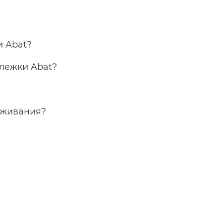
и Abat?
лежки Abat?
уживания?