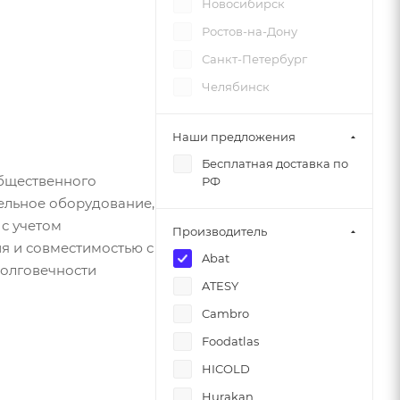
Новосибирск
Ростов-на-Дону
Санкт-Петербург
Челябинск
Наши предложения
Бесплатная доставка по
общественного
РФ
ельное оборудование,
с учетом
Производитель
я и совместимостью с
Abat
долговечности
ATESY
Cambro
Foodatlas
HICOLD
Hurakan