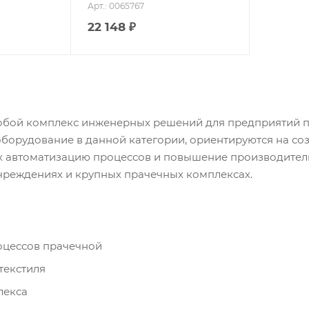
Арт.: 0065767
22 148
₽
собой комплекс инженерных решений для предприятий
оборудование в данной категории, ориентируются на с
х автоматизацию процессов и повышение производитель
чреждениях и крупных прачечных комплексах.
оцессов прачечной
текстиля
лекса