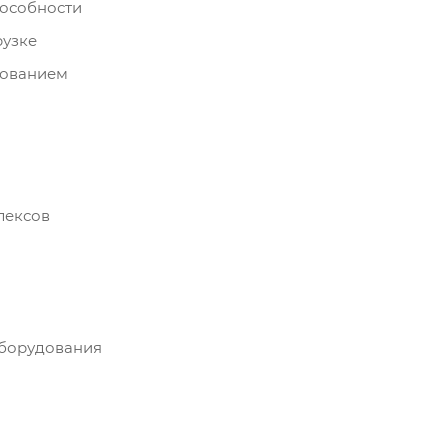
пособности
рузке
дованием
лексов
борудования