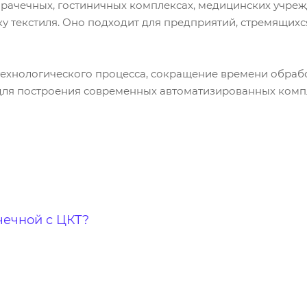
ачечных, гостиничных комплексах, медицинских учрежд
ку текстиля. Оно подходит для предприятий, стремящих
технологического процесса, сокращение времени обра
для построения современных автоматизированных комп
чечной с ЦКТ?