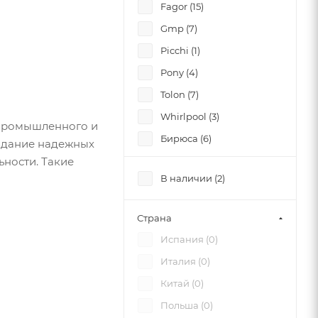
Fagor (
15
)
Gmp (
7
)
Picchi (
1
)
Pony (
4
)
Tolon (
7
)
Whirlpool (
3
)
 промышленного и
Бирюса (
6
)
оздание надежных
ности. Такие
КМК завод (
2
)
В наличии (
2
)
Кобор (
1
)
ЦКТ (
3
)
Страна
Испания (
0
)
Италия (
0
)
Китай (
0
)
Польша (
0
)