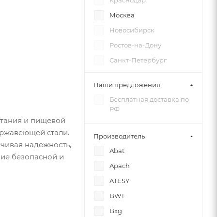
Краснодар
Москва
Новосибирск
Ростов-на-Дону
Санкт-Петербург
Симферополь
Наши предложения
Челябинск
Бесплатная доставка по
РФ
тания и пищевой
ержавеющей стали.
Производитель
ечивая надежность,
Abat
ние безопасной и
Apach
ATESY
BWT
Bxg