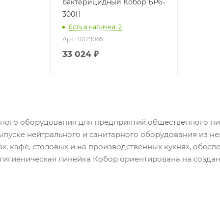
бактерицидный Кобор БР6-
300Н
Есть в наличии: 2
Арт.: 0029065
33 024
₽
ного оборудования для предприятий общественного пи
пуске нейтрального и санитарного оборудования из н
, кафе, столовых и на производственных кухнях, обесп
-гигиеническая линейка Кобор ориентирована на созда