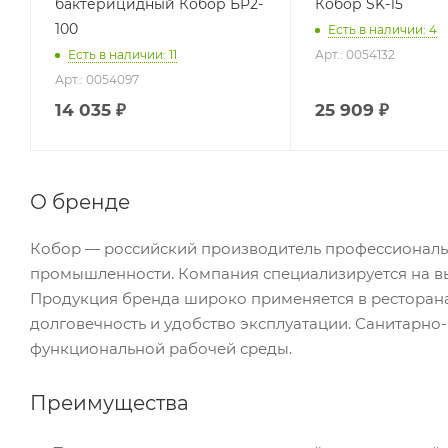
бактерицидный Кобор БР2-
Кобор SK-15
100
Есть в наличии: 4
Есть в наличии: 11
Арт.: 0054132
Арт.: 0054097
14 035
₽
25 909
₽
О бренде
Кобор — российский производитель профессиональ
промышленности. Компания специализируется на вы
Продукция бренда широко применяется в ресторанах
долговечность и удобство эксплуатации. Санитарно
функциональной рабочей среды.
Преимущества