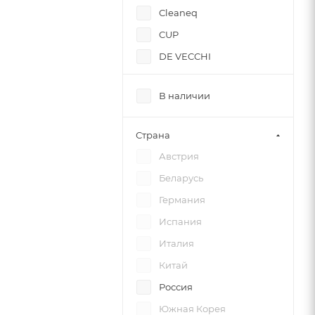
Cleaneq
CUP
DE VECCHI
Demo
В наличии
Dr. Weigert
EnaSeptic
Страна
Foodatlas
Австрия
HICOLD
Беларусь
HiWater
Германия
Hurakan
Испания
Jofel
Италия
Kayman
Китай
Kocateq
Россия
Lainox
Южная Корея