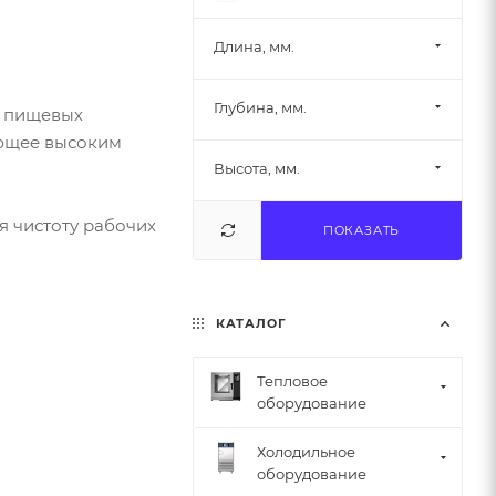
Rational
Settica Septanaizer
Длина, мм.
Silanos
Глубина, мм.
Starfood
а пищевых
ующее высоким
Viatto
Высота, мм.
Vortmax
Ветзоотехника
 чистоту рабочих
ПОКАЗАТЬ
ГРОДТОРГМАШ
Кобор
Новые технологии
КАТАЛОГ
ЭЛИД
Тепловое
оборудование
Холодильное
оборудование