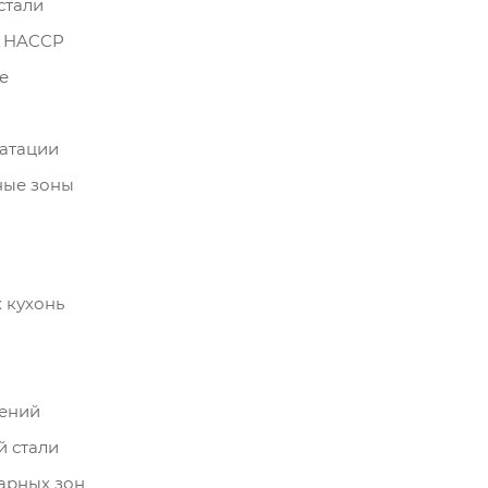
стали
и HACCP
е
атации
ные зоны
 кухонь
ений
 стали
арных зон