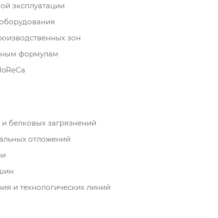
ной эксплуатации
 оборудования
роизводственных зон
нным формулам
HoReCa
и белковых загрязнений
ральных отложений
ни
ашин
ия и технологических линий