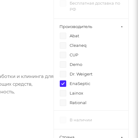
Бесплатная доставка по
РФ
Производитель
Abat
Cleaneq
CUP
Demo
Dr. Weigert
ботки и клининга для
щих средств,
EnaSeptic
ность,
Lainox
Rational
Settica Septanaizer
В наличии
Страна