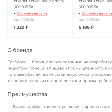
Enameru EnaSeptic SV 9095
Enameru EnaSepti
000 005 5л
000 005 5л
Уточняйте наличие
Уточняйте наличи
Арт.: 0065416
Арт.: 0065460
1 329
₽
5 186
₽
О бренде
EnaSeptic — бренд, ориентированный на разработк
индустрии HoReCa и пищевой промышленности. Ком
которые обеспечивают стабильную очистку оборудов
технологичность и соответствие санитарным требо
Преимущества
Высокая эффективность удаления жировых и орг