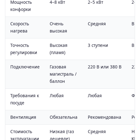
Мощность
4–8 кВт
2–5 кВт
2–8
конфорки
Скорость
Очень
Средняя
Выс
нагрева
высокая
Точность
Высокая
3 ступени
Выс
регулировки
(пламя)
Подключение
Газовая
220 В или 380 В
220
магистраль /
баллон
Требования к
Любая
Любая
Фер
посуде
Вентиляция
Обязательна
Рекомендована
Рек
Стоимость
Низкая (газ
Средняя
Низ
эксплуатации
дешевле)
КПД