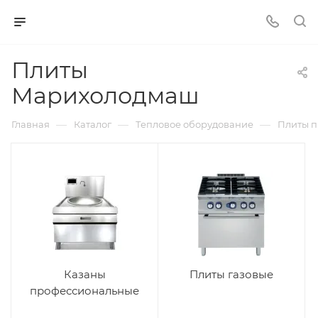
Плиты
Марихолодмаш
—
—
—
Главная
Каталог
Тепловое оборудование
Плиты 
Казаны
Плиты газовые
профессиональные