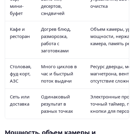
мини-
десертов,
очистка
буфет
сэндвичей
Кафе и
Догрев блюд,
Объем камеры, ур
ресторан
разморозка,
мощности, нержав
работа с
камера, память ре
заготовками
Столовая,
Много циклов в
Ресурс дверцы, мо
фуд-корт,
час и быстрый
магнетрона, венти
АЗС
поток выдачи
отсутствие сложных
Сеть или
Одинаковый
Электронные прог
доставка
результат в
точный таймер, по
разных точках
кнопки для персон
Мощность, объем камеры и